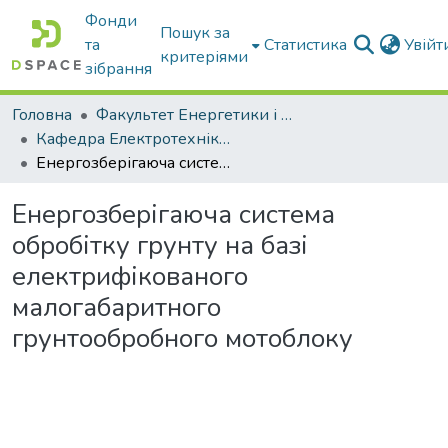
Фонди
Пошук за
та
Статистика
Увій
критеріями
зібрання
Головна
Факультет Енергетики і комп'ютерних технологій
Кафедра Електротехніки і електромеханіки ім. проф. В.В. Овчарова
Енергозберігаюча система обробітку грунту на базі електрифікованого малогабаритного грунтообробного мотоблоку
Енергозберігаюча система
обробітку грунту на базі
електрифікованого
малогабаритного
грунтообробного мотоблоку