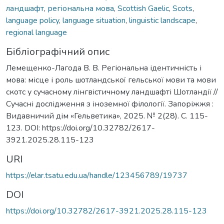
ландшафт
,
регіональна мова
,
Scottish Gaelic
,
Scots
,
language policy
,
language situation
,
linguistic landscape
,
regional language
Бібліографічний опис
Лемещенко-Лагода В. В. Регіональна ідентичність і
мова: місце і роль шотландської гельської мови та мови
скотс у сучасному лінгвістичному ландшафті Шотландії //
Сучасні дослідження з іноземної філології. Запоріжжя :
Видавничий дім «Гельветика», 2025. № 2(28). С. 115-
123. DOI: https://doi.org/10.32782/2617-
3921.2025.28.115-123
URI
https://elar.tsatu.edu.ua/handle/123456789/19737
DOI
https://doi.org/10.32782/2617-3921.2025.28.115-123