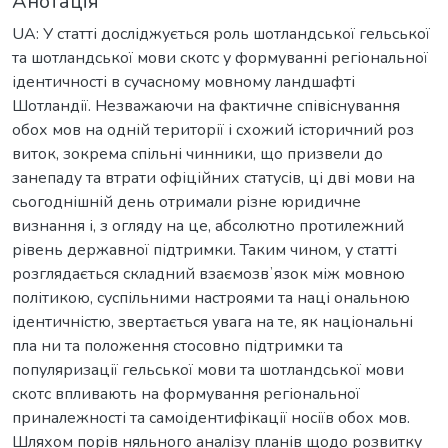
Анотація
UA: У статті досліджується роль шотландської гельської
та шотландської мови скотс у формуванні регіональної
ідентичності в сучасному мовному ландшафті
Шотландії. Незважаючи на фактичне співіснування
обох мов на одній території і схожий історичний роз
виток, зокрема спільні чинники, що призвели до
занепаду та втрати офіційних статусів, ці дві мови на
сьогоднішній день отримали різне юридичне
визнання і, з огляду на це, абсолютно протилежний
рівень державної підтримки. Таким чином, у статті
розглядається складний взаємозвʼязок між мовною
політикою, суспільними настроями та наці ональною
ідентичністю, звертається увага на те, як національні
пла ни та положення стосовно підтримки та
популяризації гельської мови та шотландської мови
скотс впливають на формування регіональної
приналежності та самоідентифікації носіїв обох мов.
Шляхом порів няльного аналізу планів щодо розвитку