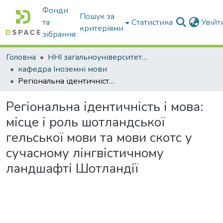
Фонди
Пошук за
та
Статистика
Увій
критеріями
зібрання
Головна
ННІ загальноуніверситетської підготовки
кафедра Іноземні мови
Регіональна ідентичність і мова: місце і роль шотландської гельської мови та мови скотс у сучасному лінгвістичному ландшафті Шотландії
Регіональна ідентичність і мова:
місце і роль шотландської
гельської мови та мови скотс у
сучасному лінгвістичному
ландшафті Шотландії