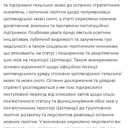
та підтримки гельської мови до останніх стратегічних
оновлень, і поточних політик щодо популяризації
шотландської мови скотс, у статті окреслено ключові
досягнення, виклики та прогалини інституційної
підтримки. Особлива увага приді ляється освітнім
ініціативам, публічній видимості та залученню гро
мадськості, а також соціально-політичним чинникам,
що впливають на статус і поширенню та закріпленню
цих мов на території Шотландії. Також виокремлено
основні відмінності щодо офіційної позиції
шотландського уряду стосовно шотландської гельської
мови та мови скотс. Останні дослідження та урядові
стратегії розглядаються з ме тою підкреслити
поступовий перехід від описових звітів щодо соціо
лінгвістичного статусу та функціонування обох мов у
лінгвістичному просторі Шотландії до ґрунтовних
політик розвитку та перспектив реалізації останніх
мовних політик. У висновках окреслено перспекти ви