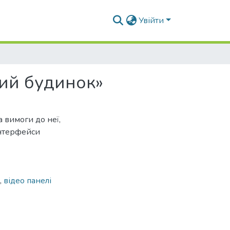
Увійти
ний будинок»
 вимоги до неї,
інтерфейси
,
відео панелі