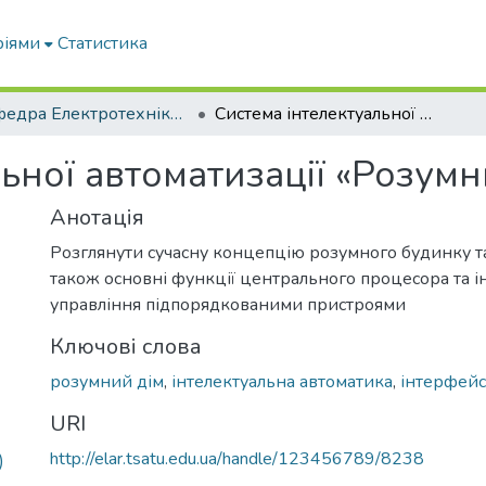
ріями
Статистика
Кафедра Електротехніки і електромеханіки ім. проф. В.В. Овчарова
Система інтелектуальної автоматизації «Розумний будинок»
ьної автоматизації «Розум
Анотація
Розглянути сучасну концепцію розумного будинку та
також основні функції центрального процесора та 
управління підпорядкованими пристроями
Ключові слова
розумний дім
,
інтелектуальна автоматика
,
інтерфейс
URI
http://elar.tsatu.edu.ua/handle/123456789/8238
)