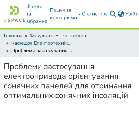
Фонди
Пошук за
та
Статистика
Увій
критеріями
зібрання
Головна
Факультет Енергетики і комп'ютерних технологій
Кафедра Електротехніки і електромеханіки ім. проф. В.В. Овчарова
Проблеми застосування електропривода орієнтування сонячних панелей для отримання оптимальних сонячних інсоляцій
Проблеми застосування
електропривода орієнтування
сонячних панелей для отримання
оптимальних сонячних інсоляцій