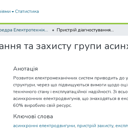
ріями
Статистика
Кафедра Електротехніки і електромеханіки ім. проф. В.В. Овчарова
Пристрій діагностування та захисту групи асинхронних електродвигунів
вання та захисту групи аси
Анотація
Розвиток електромеханічних систем приводить до 
структури, через що підвищуються вимоги щодо оці
технічного стану і експлуатаційної надійності. Зі всь
асинхронних електродвигунів, що знаходяться в експ
60% виробило свій ресурс.
Ключові слова
асинхронні електродвигуни
,
пристрій захисту
,
експл