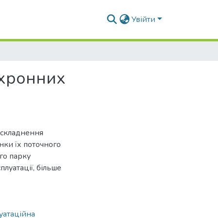
Увійти
нхронних
ускладнення
нки їх поточного
ого парку
луатації, більше
уатаційна