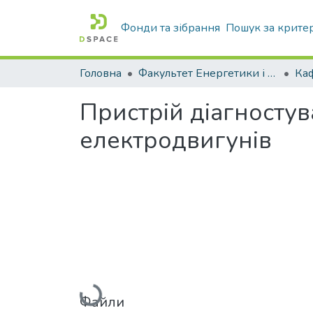
Фонди та зібрання
Пошук за крите
Головна
Факультет Енергетики і комп'ютерних технологій
Пристрій діагносту
електродвигунів
Вантажиться...
Файли