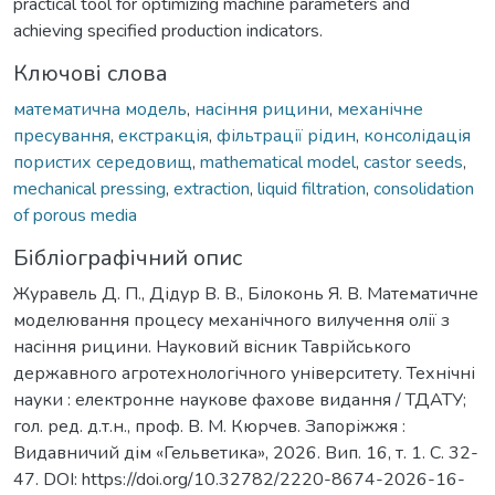
practical tool for optimizing machine parameters and
achieving specified production indicators.
Ключові слова
математична модель
,
насіння рицини
,
механічне
пресування
,
екстракція
,
фільтрації рідин
,
консолідація
пористих середовищ
,
mathematical model
,
castor seeds
,
mechanical pressing
,
extraction
,
liquid filtration
,
consolidation
of porous media
Бібліографічний опис
Журавель Д. П., Дідур В. В., Білоконь Я. В. Математичне
моделювання процесу механічного вилучення олії з
насіння рицини. Науковий вісник Таврійського
державного агротехнологічного університету. Технічні
науки : електронне наукове фахове видання / ТДАТУ;
гол. ред. д.т.н., проф. В. М. Кюрчев. Запоріжжя :
Видавничий дім «Гельветика», 2026. Вип. 16, т. 1. С. 32-
47. DOI: https://doi.org/10.32782/2220-8674-2026-16-