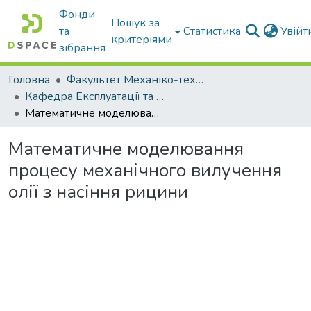
Фонди
Пошук за
та
Статистика
Увій
критеріями
зібрання
Головна
Факультет Механіко-технологічний
Кафедра Експлуатації та технічного сервісу машин
Математичне моделювання процесу механічного вилучення олії з насіння рицини
Математичне моделювання
процесу механічного вилучення
олії з насіння рицини