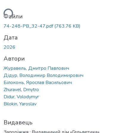
ться...
Файли
74-248-PB_32-47.pdf
(763.76 KB)
Дата
2026
Автори
Журавель, Дмитро Павлович
Дідур, Володимир Володимирович
Білоконь, Ярослав Васильович
Zhuravel, Dmytro
Didur, Volodymyr
Bilokin, Yaroslav
Видавець
Запоріжжя : Видавничий дім «Гельветика»