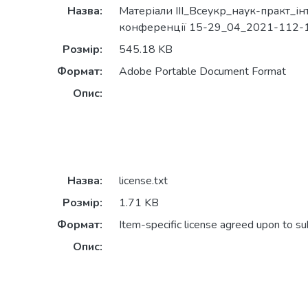
Назва:
Матеріали IІI_Всеукр_наук-практ_ін
конференції 15-29_04_2021-112-1
Розмір:
545.18 KB
Формат:
Adobe Portable Document Format
Опис:
Назва:
license.txt
Розмір:
1.71 KB
Формат:
Item-specific license agreed upon to s
Опис: