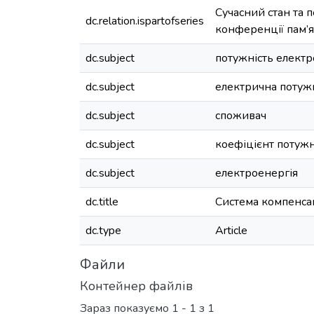
Сучасний стан та п
dc.relation.ispartofseries
конференції пам’ят
dc.subject
потужність елект
dc.subject
електрична потуж
dc.subject
споживач
dc.subject
коефіцієнт потужн
dc.subject
електроенергія
dc.title
Система компенсац
dc.type
Article
Файли
Контейнер файлів
Зараз показуємо
1 - 1 з 1