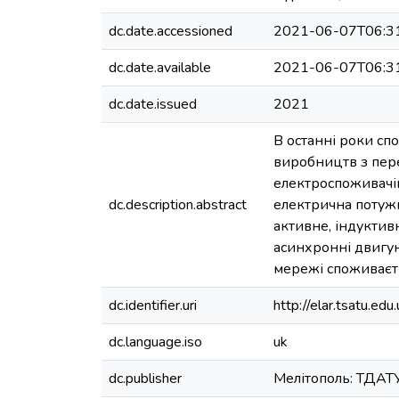
dc.date.accessioned
2021-06-07T06:3
dc.date.available
2021-06-07T06:3
dc.date.issued
2021
В останні роки сп
виробництв з пере
електроспоживачів
dc.description.abstract
електрична потужн
активне, індуктив
асинхронні двигуни
мережі споживаєть
dc.identifier.uri
http://elar.tsatu.
dc.language.iso
uk
dc.publisher
Мелітополь: ТДАТ