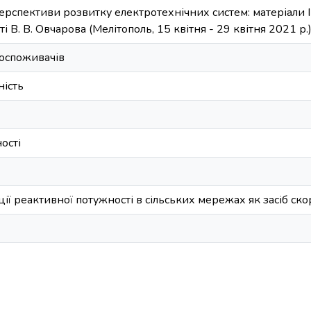
ерспективи розвитку електротехнічних систем: матеріали IІI
і В. В. Овчарова (Мелітополь, 15 квітня - 29 квітня 2021 р.
роспоживачів
ність
ості
ії реактивної потужності в сільських мережах як засіб ск