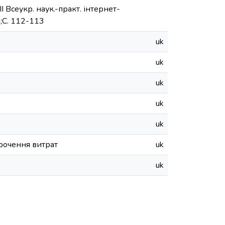
 Всеукр. наук.-практ. інтернет-
);С. 112-113
uk
uk
uk
uk
uk
орочення витрат
uk
uk