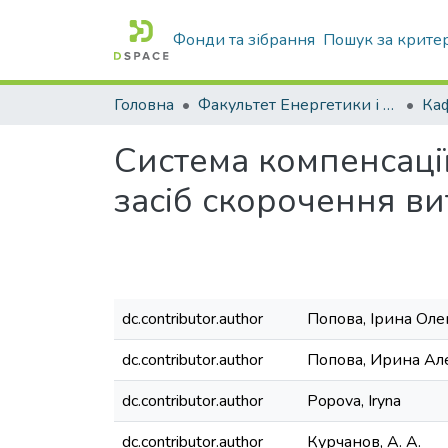
Фонди та зібрання
Пошук за крите
Головна
Факультет Енергетики і комп'ютерних технологій
Система компенсації
засіб скорочення ви
dc.contributor.author
Попова, Ірина Оле
dc.contributor.author
Попова, Ирина Ал
dc.contributor.author
Popova, Iryna
dc.contributor.author
Курчанов, А. А.