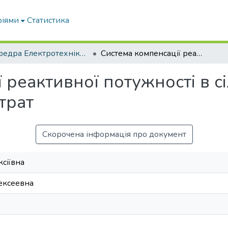
ріями
Статистика
Кафедра Електротехніки і електромеханіки ім. проф. В.В. Овчарова
Система компенсації реактивної потужності в сільських мережах як засіб скорочення витрат
 реактивної потужності в с
трат
Скорочена інформація про документ
ксіївна
ексеевна