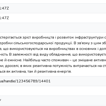
1:47Z
1:47Z
остерігається зріст виробництв і розвиток інфраструктури
робки сільськогосподарської продукції. В зв’язку з цим зб
, що використовуються на виробництвах в основних і доп
ість В залежності від виду обладнання, що використовуєть
не й ємнісне. Найбільш часто споживач – це змішане актив
, дроселі, в яких реактивна потужність витрачається на ст
ся як активна, так й реактивна енергія.
edu.ua/handle/123456789/14401
У