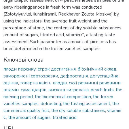
organoleptic assessment of 4 peachvarieties samples of the
early ripeningperiods in fresh form was conducted
(Zolotyiyuvilei, Iiunskiirannii, Redkhaven,Zolota Moskva) by
using the indicators: the average fruit weight and the
percentage of stone, the content of dry soluble substances,
amount of sugars, titrated acid, vitamin C, a tasting taste
assessment. Such parameter as amount of juice loss has
been determined in the frozen varieties samples.
Ключові слова
плоди персику
,
строк достигання
,
біохімічний склад
,
заморожені сортозразки
,
дефростація
,
дегустаційна
оцінка
,
товарна якість плодів
,
сухі розчинні речовини
,
вітамін
,
сума цукрів
,
кислота титрована
,
peach fruits
,
the
ripening period
,
the biochemical composition
,
the frozen
varieties samples
,
defrosting
,
the tasting assessment
,
the
commercial quality fruit
,
the dry soluble substances
,
vitamin
C
,
the amount of sugars
,
titrated acid
URI