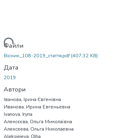
иться...
Файли
Вісник_108-2019_стаття.pdf
(407.32 KB)
Дата
2019
Автори
Іванова, Ірина Євгенівна
Иванова, Ирина Евгеньевна
Ivanova, Iryna
Алексєєва, Ольга Миколаївна
Алексеева, Ольга Николаевна
Aleksieieva, Olha