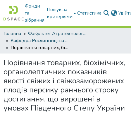
Фонди
Пошук за
та
Статистика
Увій
критеріями
зібрання
Головна
Факультет Агротехнологій та екології
Кафедра Рослинництва та садівництва ім. професора В.В. Калитки
Порівняння товарних, біохімічних, органолептичних показників якості свіжих і свіжозаморожених плодів персику раннього строку достигання, що вирощені в умовах Південного Степу України
Порівняння товарних, біохімічних,
органолептичних показників
якості свіжих і свіжозаморожених
плодів персику раннього строку
достигання, що вирощені в
умовах Південного Степу України