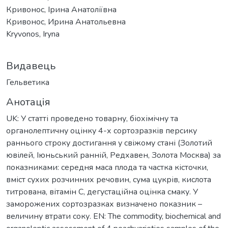
Кривонос, Ірина Анатоліївна
Кривонос, Ирина Анатольевна
Kryvonos, Iryna
Видавець
Гельветика
Анотація
UK: У статті проведено товарну, біохімічну та
органолептичну оцінку 4-х сортозразків персику
раннього строку достигання у свіжому стані (Золотий
ювілей, Іюньський ранній, Редхавен, Золота Москва) за
показниками: середня маса плода та частка кісточки,
вміст сухих розчинних речовин, сума цукрів, кислота
титрована, вітамін С, дегустаційна оцінка смаку. У
заморожених сортозразках визначено показник –
величину втрати соку. EN: The commodity, biochemical and