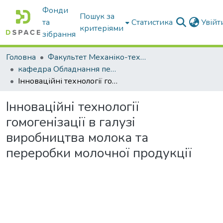
Фонди
Пошук за
та
Статистика
Увій
критеріями
зібрання
Головна
Факультет Механіко-технологічний
кафедра Обладнання переробних і харчових виробництв ім. професора Ф.Ю. Ялпачика
Інноваційні технології гомогенізації в галузі виробництва молока та переробки молочної продукції
Інноваційні технології
гомогенізації в галузі
виробництва молока та
переробки молочної продукції