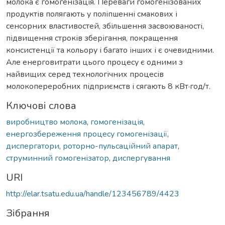
молока є гомогенізація. Переваги гомогенізованих
продуктів полягають у поліпшенні смакових і
сенсорних властивостей, збільшення засвоюваності,
підвищення строків зберігання, покращення
консистенції та кольору і багато інших і є очевидними.
Але енерговитрати цього процесу є одними з
найвищих серед технологічних процесів
молокопереробних підприємств і сягають 8 кВт·год/т.
Ключові слова
виробництво молока
,
гомогенізація
,
енергозбереження процесу гомогенізації
,
диспергатори
,
роторно-пульсаційний апарат
,
струминний гомогенізатор
,
диспергування
URI
http://elar.tsatu.edu.ua/handle/123456789/4423
Зібрання