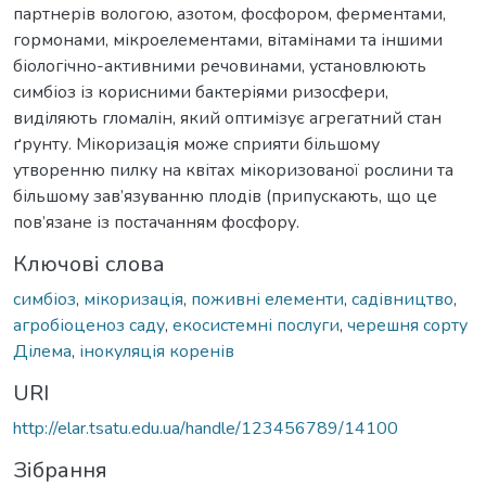
партнерів вологою, азотом, фосфором, ферментами,
гормонами, мікроелементами, вітамінами та іншими
біологічно-активними речовинами, установлюють
симбіоз із корисними бактеріями ризосфери,
виділяють гломалін, який оптимізує агрегатний стан
ґрунту. Мікоризація може сприяти більшому
утворенню пилку на квітах мікоризованої рослини та
більшому зав’язуванню плодів (припускають, що це
пов’язане із постачанням фосфору.
Ключові слова
симбіоз
,
мікоризація
,
поживні елементи
,
садівництво
,
агробіоценоз саду
,
екосистемні послуги
,
черешня сорту
Ділема
,
інокуляція коренів
URI
http://elar.tsatu.edu.ua/handle/123456789/14100
Зібрання