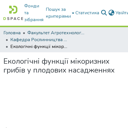
Фонди
Пошук за
та
Статистика
Увій
критеріями
зібрання
Головна
Факультет Агротехнологій та екології
Кафедра Рослинництва та садівництва ім. професора В.В. Калитки
Екологічні функції мікоризних грибів у плодових насадженнях
Екологічні функції мікоризних
грибів у плодових насадженнях
Вантажиться...