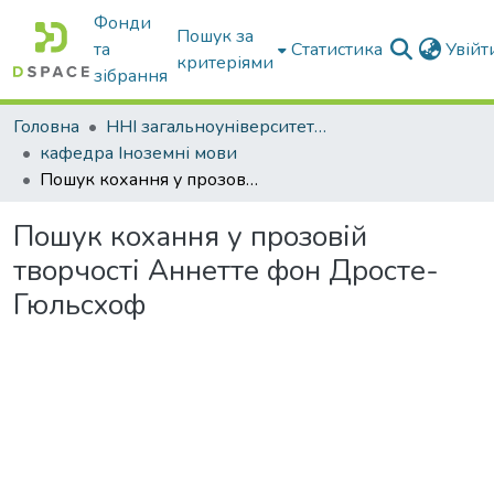
Фонди
Пошук за
та
Статистика
Увій
критеріями
зібрання
Головна
ННІ загальноуніверситетської підготовки
кафедра Іноземні мови
Пошук кохання у прозовій творчості Аннетте фон Дросте-Гюльсхоф
Пошук кохання у прозовій
творчості Аннетте фон Дросте-
Гюльсхоф