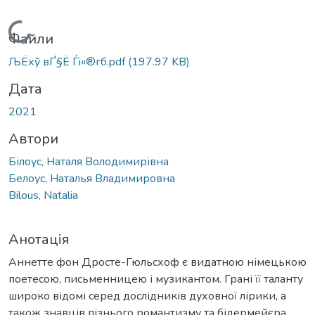
Вантажиться...
Файли
ЉЁхў вҐ§Ё Ѓi«®гб.pdf
(197.97 KB)
Дата
2021
Автори
Білоус, Наталя Володимирівна
Белоус, Наталья Владимировна
Bilous, Natalia
Анотація
Аннетте фон Дросте-Гюльсхоф є видатною німецькою
поетесою, письменницею і музикантом. Грані її таланту
широко відомі серед дослідників духовної лірики, а
також знавців пізнього романтизму та бідермейєра.