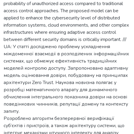
probability of unauthorized access compared to traditional
access control approaches. The proposed model can be
applied to enhance the cybersecurity level of distributed
information systems, cloud environments, and other complex
infrastructures where ensuring adaptive access control
between different security domains is critically important. ///
UA: У статті досліджено проблему ускладнення
міждоменної взаємодії в розподілених інформаційних
системах, що обмежує ефективність традиційних
моделей контролю доступу. Запропоновано адаптивну
модель оцінювання довіри, побудовану на принципах
архітектури Zero Trust. Наукова новизна полягає у
розробці математичного апарату для динамічного
обчислення інтегрального показника довіри на основі
поведінкових чинників, репутації домену та контексту
запиту.
Розроблено алгоритм безперервної верифікації
суб’єктів і пристроїв, а також архітектуру системи, що
інтегрує механізми штучного інтелекту для аналізу