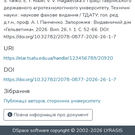
S. Yanko, E. Y. Rubin, V. V. Magaletska // Праці Таврійського
державного агротехнологічного університету. Технічні
науки : наукове фахове видання / ТДАТУ; гол. ред.
д.т.н., проф. А. І. Панченко. Запоріжжя : Видавничий дім
«Гельветика», 2026. Вип. 26, т. 1. С. 52-66. DOI:
https://doi.org/10.32782/2078-0877-2026-26-1-7
URI
https://elar.tsatu.edu.ua/handle/123456789/20920
DOI
https://doi.org/10.32782/2078-0877-2026-26-1-7
Зібрання
Публікації авторів, сторонніх університету
Повна інформація про документ
DSpace software
copyright © 2002-2026
LYRASIS