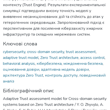
контексту (Trust Engine). Результати експериментальної
симуляції підтвердили високу точність моделі у
виявленні несанкціонованих дій та стійкість до атак у
гетерогенних середовищах. Запропонований підхід є
перспективним для посилення кіберзахисту хмарних
інфраструктур та складних мережевих систем.
Ключові слова
cybersecurity
,
cross-domain security
,
trust assessment
,
adaptive trust model
,
Zero Trust architecture
,
access control
,
behavioral analysis
,
кібербезпека
,
міждоменна безпека
,
оцінювання довіри
,
адаптивна модель довіри
,
архітектура Zero Trust
,
контроль доступу
,
поведінковий
аналіз
Бібліографічний опис
Adaptive Trust assessment model for Cross-domain security
systems based on Zero Trust architecture / Y. O. Zhyvylo, A.