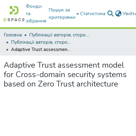
Фонди
Пошук за
та
Статистика
Увій
критеріями
зібрання
Головна
Публікації авторів, сторонніх університету
Публікації авторів, сторонніх університету
Adaptive Trust assessment model for Cross-domain security systems based on Zero Trust architecture
Adaptive Trust assessment model
for Cross-domain security systems
based on Zero Trust architecture