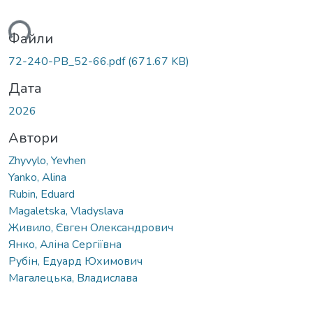
ься...
Файли
72-240-PB_52-66.pdf
(671.67 KB)
Дата
2026
Автори
Zhyvylo, Yevhen
Yanko, Alina
Rubin, Eduard
Magaletska, Vladyslava
Живило, Євген Олександрович
Янко, Аліна Сергіївна
Рубін, Едуард Юхимович
Магалецька, Владислава