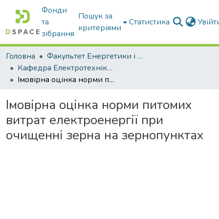
Фонди
Пошук за
та
Статистика
Увій
критеріями
зібрання
Головна
Факультет Енергетики і комп'ютерних технологій
Кафедра Електротехніки і електромеханіки ім. проф. В.В. Овчарова
Імовірна оцінка норми питомих витрат електроенергії при очищенні зерна на зернопунктах
Імовірна оцінка норми питомих
витрат електроенергії при
очищенні зерна на зернопунктах