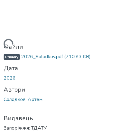
житься...
Файли
2026_Solodkov.pdf
(710.83 KB)
Primary
Дата
2026
Автори
Солодков, Артем
Видавець
Запоріжжя: ТДАТУ