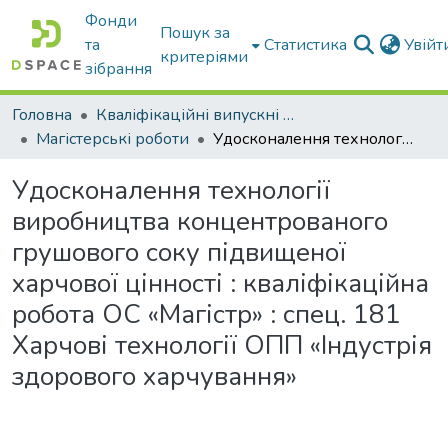
Фонди
Пошук за
та
Статистика
Увій
критеріями
зібрання
Головна
Кваліфікаційні випускні роботи бакалаврів і магістрів
Магістерські роботи
Удосконалення технології виробництва концентрованого грушового соку підвищеної харчової цінності : кваліфікаційна робота ОС «Магістр» : спец. 181 Харчові технології ОПП «Індустрія здорового харчування»
Удосконалення технології
виробництва концентрованого
грушового соку підвищеної
харчової цінності : кваліфікаційна
робота ОС «Магістр» : спец. 181
Харчові технології ОПП «Індустрія
здорового харчування»