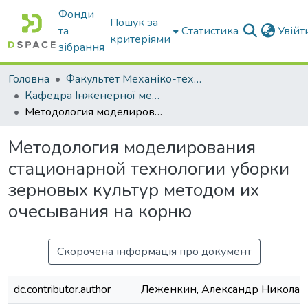
Фонди
Пошук за
та
Статистика
Увій
критеріями
зібрання
Головна
Факультет Механіко-технологічний
Кафедра Інженерної механіки та комп'ютерного проектування
Методология моделирования стационарной технологии уборки зерновых культур методом их очесывания на корню
Методология моделирования
стационарной технологии уборки
зерновых культур методом их
очесывания на корню
Скорочена інформація про документ
dc.contributor.author
Леженкин, Александр Николае