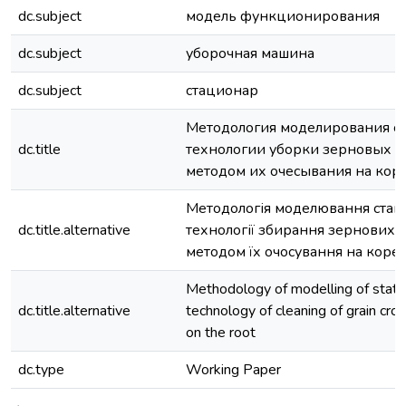
dc.subject
модель функционирования
dc.subject
уборочная машина
dc.subject
стационар
Методология моделирования с
dc.title
технологии уборки зерновых к
методом их очесывания на кор
Методологія моделювання стац
dc.title.alternative
технології збирання зернових 
методом їх очосування на корен
Methodology of modelling of stati
dc.title.alternative
technology of cleaning of grain cro
on the root
dc.type
Working Paper