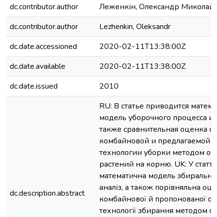
dc.contributor.author
Леженкін, Олександр Миколай
dc.contributor.author
Lezhenkin, Oleksandr
dc.date.accessioned
2020-02-11T13:38:00Z
dc.date.available
2020-02-11T13:38:00Z
dc.date.issued
2010
RU: В статье приводится матем
модель уборочного процесса и е
также сравнительная оценка 
комбайновой и предлагаемой 
технологии уборки методом оч
растений на корню. UK: У статт
математична модель збирального
аналіз, а також порівняльна оці
dc.description.abstract
комбайнової й пропонованої ст
технології збирання методом о