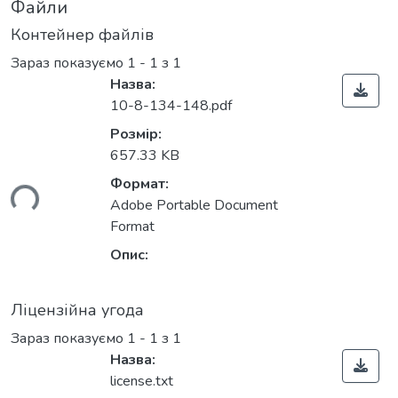
Файли
Контейнер файлів
Зараз показуємо
1 - 1 з 1
Назва:
10-8-134-148.pdf
Розмір:
657.33 KB
Формат:
ься...
Adobe Portable Document
Format
Опис:
Ліцензійна угода
Зараз показуємо
1 - 1 з 1
Назва:
license.txt