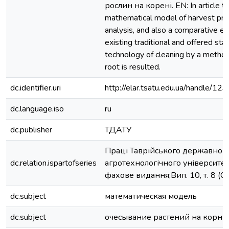
рослин на корені. EN: In article t
mathematical model of harvest pro
analysis, and also a comparative es
existing traditional and offered sta
technology of cleaning by a method
root is resulted.
dc.identifier.uri
http://elar.tsatu.edu.ua/handle/
dc.language.iso
ru
dc.publisher
ТДАТУ
Праці Таврійського державног
dc.relation.ispartofseries
агротехнологічного університет
фахове видання;Вип. 10, т. 8 (С
dc.subject
математическая модель
dc.subject
очесывание растений на корню