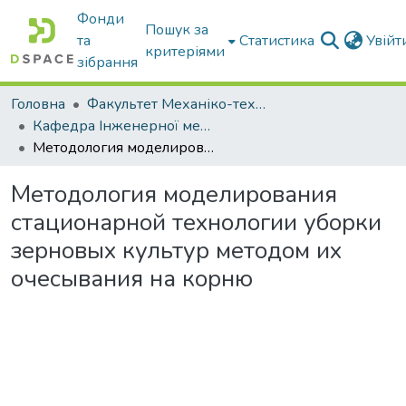
Фонди
Пошук за
та
Статистика
Увій
критеріями
зібрання
Головна
Факультет Механіко-технологічний
Кафедра Інженерної механіки та комп'ютерного проектування
Методология моделирования стационарной технологии уборки зерновых культур методом их очесывания на корню
Методология моделирования
стационарной технологии уборки
зерновых культур методом их
очесывания на корню