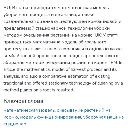
RU: В статье приводится математическая модель
уборочного процесса и ее анализ, а также
сравнительная оценка существующей комбайновой и
предлагаемой стационарной технологии уборки
методом очесывания растений на корню. UK: У статті
приводиться математична модель збирального
процесу і її аналіз, а також порівняльна оцінка існуючої
комбайнової й пропонованої стаціонарної технології
збирання методом очосування рослин на корені. EN: In
article the mathematical model of harvest process and its
analysis, and also a comparative estimation of existing
traditional and offered stationary technology of cleaning by a
method plants on a root is resulted.
Ключові слова
математическая модель
,
очесывание растений на
корню
,
модель функционирования
,
уборочная машина
,
стационар