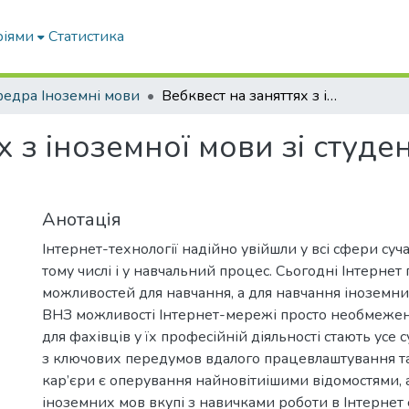
ріями
Статистика
едра Іноземні мови
Вебквест на заняттях з іноземної мови зі студентами немовних спеціальностей
х з іноземної мови зі студ
Анотація
Інтернет-технології надійно увійшли у всі сфери суча
тому числі і у навчальний процес. Сьогодні Інтернет
можливостей для навчання, а для навчання іноземни
ВНЗ можливості Інтернет-мережі просто необмежені
для фахівців у їх професійній діяльності стають усе
з ключових передумов вдалого працевлаштування та
кар’єри є оперування найновітиішими відомостями, 
іноземних мов вкупі з навичками роботи в Інтернет