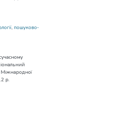
логії
,
пошуково-
 сучасному
ціональний
V Міжнародної
2 р.