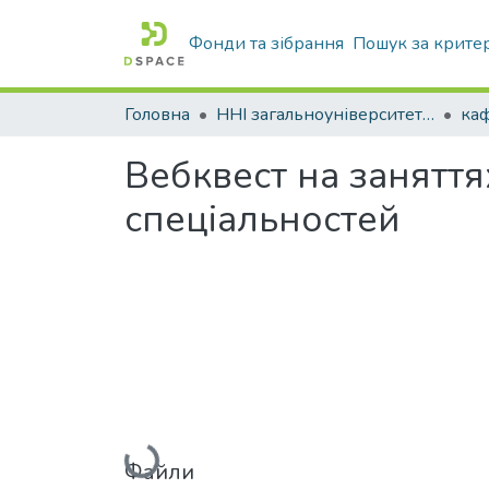
Фонди та зібрання
Пошук за крите
Головна
ННІ загальноуніверситетської підготовки
каф
Вебквест на заняття
спеціальностей
Вантажиться...
Файли