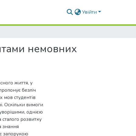
Увійти
ентами немовних
сного життя, у
 пропонує безліч
х мов студентів
. Оскільки вимоги
 суворішими, однією
 сталого розвитку
а знання
 є запорукою