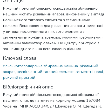
Анотація
Ріжучий пристрій сільськогосподарської збиральної
машини містить різальний апарат, виконаний у вигляді
нескінченого тягового елемента з сегментними
ножами. Встановлено два різальних апарати, виконані
у вигляді нескінченного тягового елемента з
сегментними ножами, транспортуючими граблинами і
активним валкоутворювачем. По центру пристрою в
зоні викидного вікна встановлено дільник.
Ключові слова
сільськогосподарська збиральна машина
,
різальний
апарат
,
нескінченний тяговий елемент
,
сегментні ножі
,
ріжучий пристрій
Бібліографічний опис
Ріжучий пристрій сільськогосподарської збиральної
машини : опис до патенту на корисну модель 157084
Україна : МПК A01D 34/52 / Шокарев О. М., Шегеда К.