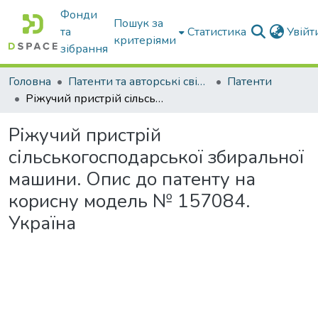
Фонди
Пошук за
та
Статистика
Увій
критеріями
зібрання
Головна
Патенти та авторські свідоцтва
Патенти
Ріжучий пристрій сільськогосподарської збиральної машини. Опис до патенту на корисну модель № 157084. Україна
Ріжучий пристрій
сільськогосподарської збиральної
машини. Опис до патенту на
корисну модель № 157084.
Україна