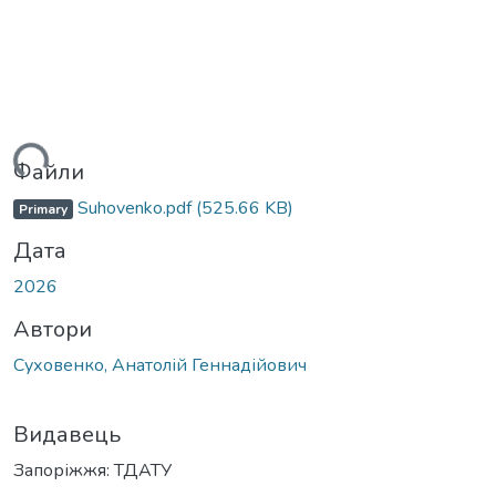
ться...
Файли
Suhovenko.pdf
(525.66 KB)
Primary
Дата
2026
Автори
Суховенко, Анатолій Геннадійович
Видавець
Запоріжжя: ТДАТУ