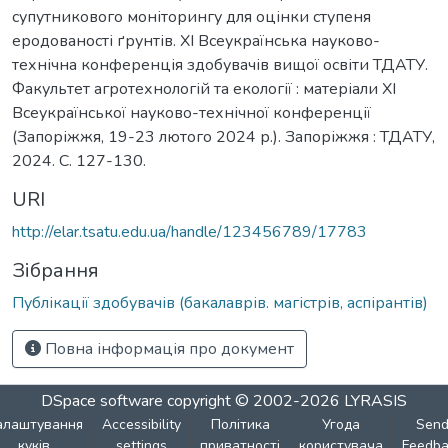
супутникового моніторингу для оцінки ступеня
еродованості ґрунтів. ХІ Всеукраїнська науково-
технічна конференція здобувачів вищої освіти ТДАТУ.
Факультет агротехнологій та екології : матеріали ХІ
Всеукраїнської науково-технічної конференції
(Запоріжжя, 19-23 лютого 2024 р.). Запоріжжя : ТДАТУ,
2024. С. 127-130.
URI
http://elar.tsatu.edu.ua/handle/123456789/17783
Зібрання
Публікації здобувачів (бакалаврів. магістрів, аспірантів)
Повна інформація про документ
DSpace software
copyright © 2002-2026
LYRASIS
алаштування
Accessibility
Політика
Угода
Sen
куків
settings
приватності
користувача
Feedba