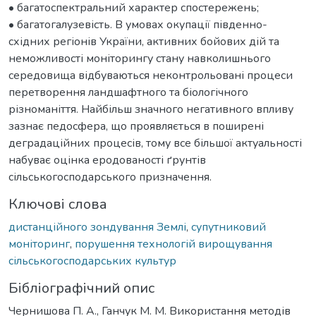
• багатоспектральний характер спостережень;
• багатогалузевість. В умовах окупації південно-
східних регіонів України, активних бойових дій та
неможливості моніторингу стану навколишнього
середовища відбуваються неконтрольовані процеси
перетворення ландшафтного та біологічного
різноманіття. Найбільш значного негативного впливу
зазнає педосфера, що проявляється в поширені
деградаційних процесів, тому все більшої актуальності
набуває оцінка еродованості ґрунтів
сільськогосподарського призначення.
Ключові слова
дистанційного зондування Землі
,
супутниковий
моніторинг
,
порушення технологій вирощування
сільськогосподарських культур
Бібліографічний опис
Чернишова П. А., Ганчук М. М. Використання методів