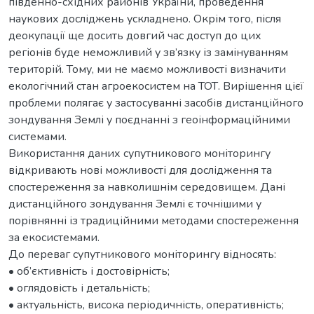
південно-східних районів України, проведення
наукових досліджень ускладнено. Окрім того, після
деокупації ще досить довгий час доступ до цих
регіонів буде неможливий у зв’язку із замінуванням
територій. Тому, ми не маємо можливості визначити
екологічний стан агроекосистем на ТОТ. Вирішення цієї
проблеми полягає у застосуванні засобів дистанційного
зондування Землі у поєднанні з геоінформаційними
системами.
Використання даних супутникового моніторингу
відкривають нові можливості для дослідження та
спостереження за навколишнім середовищем. Дані
дистанційного зондування Землі є точнішими у
порівнянні із традиційними методами спостереження
за екосистемами.
До переваг супутникового моніторингу відносять:
• об’єктивність і достовірність;
• оглядовість і детальність;
• актуальність, висока періодичність, оперативність;