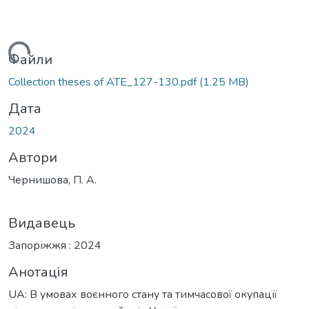
иться...
Файли
Collection theses of ATE_127-130.pdf
(1.25 MB)
Дата
2024
Автори
Чернишова, П. А.
Видавець
Запоріжжя : 2024
Анотація
UA: В умовах воєнного стану та тимчасової окупації