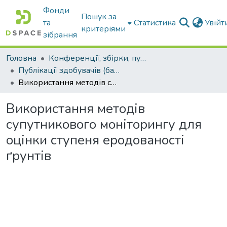
Фонди
Пошук за
та
Статистика
Увій
критеріями
зібрання
Головна
Конференції, збірки, публікації молодих вчених і здобувачів : магістрів, бакалаврів, аспірантів.
Публікації здобувачів (бакалаврів. магістрів, аспірантів)
Використання методів супутникового моніторингу для оцінки ступеня еродованості ґрунтів
Використання методів
супутникового моніторингу для
оцінки ступеня еродованості
ґрунтів