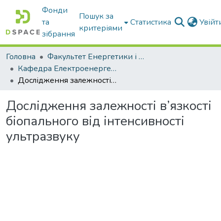
Фонди
Пошук за
та
Статистика
Увій
критеріями
зібрання
Головна
Факультет Енергетики і комп'ютерних технологій
Кафедра Електроенергетики і електротехнологій
Дослідження залежності в’язкості біопального від інтенсивності ультразвуку
Дослідження залежності в’язкості
біопального від інтенсивності
ультразвуку