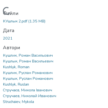
Вантажиться...
Файли
КУшлык 2.pdf
(1.35 MB)
Дата
2021
Автори
Кушлик, Роман Васильович
Кушлык, Роман Васильевич
Kushlyk, Roman
Кушлик, Руслан Романович
Кушлык, Руслан Романович
Kushlyk, Ruslan
Стручаєв, Микола Іванович
Стручаев, Николай Иванович
Struchaiev, Mykola