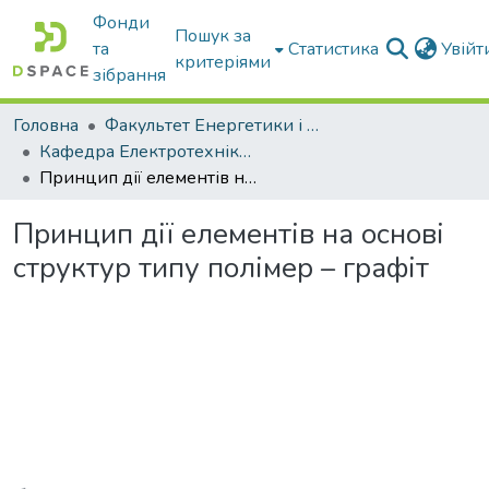
Фонди
Пошук за
та
Статистика
Увій
критеріями
зібрання
Головна
Факультет Енергетики і комп'ютерних технологій
Кафедра Електротехніки і електромеханіки ім. проф. В.В. Овчарова
Принцип дії елементів на основі структур типу полімер – графіт
Принцип дії елементів на основі
структур типу полімер – графіт