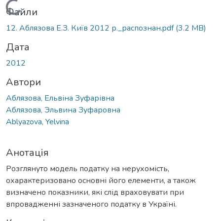
Вантажиться...
Файли
12. Аблязова Е.З. Київ 2012 р._распознан.pdf
(3.2 MB)
Дата
2012
Автори
Аблязова, Ельвіна Зуфарівна
Аблязова, Эльвина Зуфаровна
Ablyazova, Yelvina
Анотація
Розглянуто модель податку на нерухомість,
охарактеризовано основні його елементи, а також
визначено показники, які слід враховувати при
впровадженні зазначеного податку в Україні.