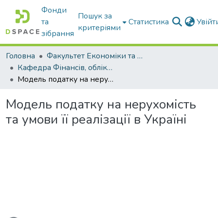
Фонди
Пошук за
та
Статистика
Увій
критеріями
зібрання
Головна
Факультет Економіки та бізнесу
Кафедра Фінансів, обліку і оподаткування
Модель податку на нерухомість та умови її реалізації в Україні
Модель податку на нерухомість
та умови її реалізації в Україні