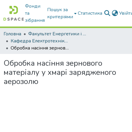
Фонди
Пошук за
та
Статистика
Увій
критеріями
зібрання
Головна
Факультет Енергетики і комп'ютерних технологій
Кафедра Електротехніки і електромеханіки ім. проф. В.В. Овчарова
Обробка насіння зернового матеріалу у хмарі зарядженого аерозолю
Обробка насіння зернового
матеріалу у хмарі зарядженого
аерозолю