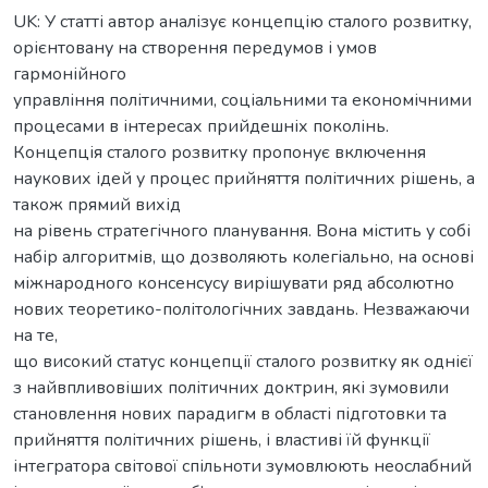
UK: У статті автор аналізує концепцію сталого розвитку,
орієнтовану на створення передумов і умов
гармонійного
управління політичними, соціальними та економічними
процесами в інтересах прийдешніх поколінь.
Концепція сталого розвитку пропонує включення
наукових ідей у процес прийняття політичних рішень, а
також прямий вихід
на рівень стратегічного планування. Вона містить у собі
набір алгоритмів, що дозволяють колегіально, на основі
міжнародного консенсусу вирішувати ряд абсолютно
нових теоретико-політологічних завдань. Незважаючи
на те,
що високий статус концепції сталого розвитку як однієї
з найвпливовіших політичних доктрин, які зумовили
становлення нових парадигм в області підготовки та
прийняття політичних рішень, і властиві їй функції
інтегратора світової спільноти зумовлюють неослабний