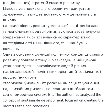
(національних) стратегій сталого розвитку.
Цільова установка сталого розвитку трактується
однозначно і залишається такою ж – це можливість
виходу
на такий рівень розвитку, коли глобальні, регіональні
та національні процеси оптимізуються, забезпечуючи
збереження якісних і кількісних характеристик
життєдіяльності як нинішнього, так і майбутніх
поколінь.
Одна з основних функцій політичної концепції сталого
розвитку полягає в тому, що закладені в ній цільові
установки здатні консолідувати людей різних
національностей і політичних орієнтацій, соціальних і
професійних груп,
створюючи умови в інтересах мінімізації та усунення
надзвичайних ризиків, пов’язаних з дисбалансом
соціоприродних систем. EN: The author has analyzed the
concept of sustainable development, focused on creating the
prerequisites and conditions