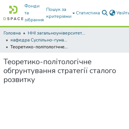
Фонди
Пошук за
та
Статистика
Увій
критеріями
зібрання
Головна
ННІ загальноуніверситетської підготовки
кафедра Суспільно-гуманітарні науки
Теоретико-політологічне обгрунтування стратегії сталого розвитку
Теоретико-політологічне
обгрунтування стратегії сталого
розвитку