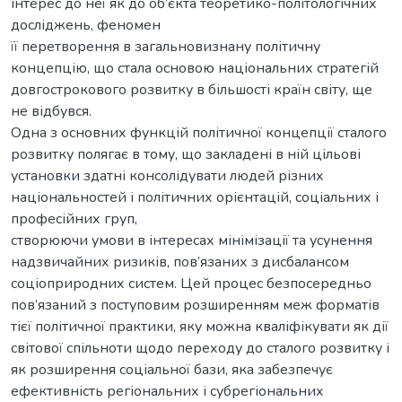
інтерес до неї як до об’єкта теоретико-політологічних
досліджень, феномен
її перетворення в загальновизнану політичну
концепцію, що стала основою національних стратегій
довгострокового розвитку в більшості країн світу, ще
не відбувся.
Одна з основних функцій політичної концепції сталого
розвитку полягає в тому, що закладені в ній цільові
установки здатні консолідувати людей різних
національностей і політичних орієнтацій, соціальних і
професійних груп,
створюючи умови в інтересах мінімізації та усунення
надзвичайних ризиків, пов’язаних з дисбалансом
соціоприродних систем. Цей процес безпосередньо
пов’язаний з поступовим розширенням меж форматів
тієї політичної практики, яку можна кваліфікувати як дії
світової спільноти щодо переходу до сталого розвитку і
як розширення соціальної бази, яка забезпечує
ефективність регіональних і субрегіональних