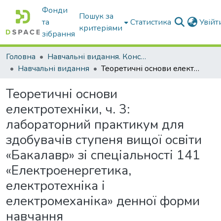
Фонди
Пошук за
та
Статистика
Увій
критеріями
зібрання
Головна
Навчальні видання. Конспекти лекцій
Навчальні видання
Теоретичні основи електротехніки, ч. 3: лабораторний практикум для здобувачів ступеня вищої освіти «Бакалавр» зі спеціальності 141 «Електроенергетика, електротехніка і електромеханіка» денної форми навчання
Теоретичні основи
електротехніки, ч. 3:
лабораторний практикум для
здобувачів ступеня вищої освіти
«Бакалавр» зі спеціальності 141
«Електроенергетика,
електротехніка і
електромеханіка» денної форми
навчання