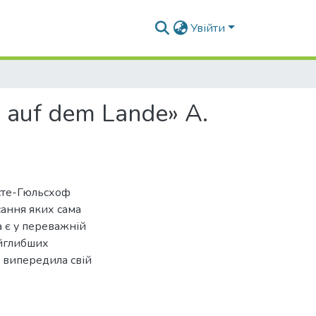
Увійти
 auf dem Lande» А.
сте-Гюльсхоф
сання яких сама
 є у переважній
айглибших
о випередила свій