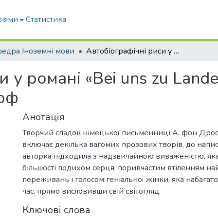
ріями
Статистика
едра Іноземні мови
Автобіографічні риси у романі «Bei uns zu Lande auf dem Lande» А. фон Дросте-Гюльсхоф
 у романі «Bei uns zu Lande
оф
Анотація
Творчий спадок німецької письменниці А. фон Дро
включає декілька вагомих прозових творів, до напи
авторка підходила з надзвичайною виваженістю, яка
більшості подихом серця, поривчастим втіленням н
переживань і голосом геніальної жінки, яка набагат
час, прямо висловивши свій світогляд.
Ключові слова