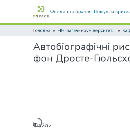
Фонди та зібрання
Пошук за крите
Головна
ННІ загальноуніверситетської підготовки
каф
Автобіографічні риси
фон Дросте-Гюльсх
Вантажиться...
Файли