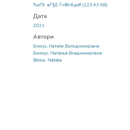
Ћ¤Ґб вҐ§Ё Ѓi«®гб.pdf
(123.43 KB)
Дата
2021
Автори
Білоус, Наталя Володимирівна
Белоус, Наталья Владимировна
Bilous, Natalia