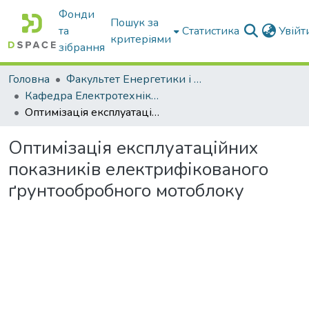
Фонди
Пошук за
та
Статистика
Увій
критеріями
зібрання
Головна
Факультет Енергетики і комп'ютерних технологій
Кафедра Електротехніки і електромеханіки ім. проф. В.В. Овчарова
Оптимізація експлуатаційних показників електрифікованого ґрунтообробного мотоблоку
Оптимізація експлуатаційних
показників електрифікованого
ґрунтообробного мотоблоку