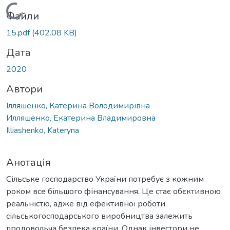
Вантажиться...
Файли
15.pdf
(402.08 KB)
Дата
2020
Автори
Ілляшенко, Катерина Володимирівна
Илляшенко, Екатерина Владимировна
Illiashenko, Kateryna
Анотація
Сільське господарство України потребує з кожним
роком все більшого фінансування. Це стає обєктивною
реальністю, адже від ефективної роботи
сільськогосподарського виробництва залежить
продовольча безпека країни. Однак інвестори не