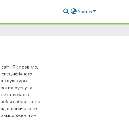
Увійти
світі. Як правило,
і специфічного
нні культури
ротивірусну та
нних овочах в
робки, зберігання,
ід відзначити те,
 заморожені тим,