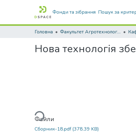
Фонди та зібрання
Пошук за крите
Головна
Факультет Агротехнологій та екології
Нова технологія збе
Вантажиться...
Файли
Сборник-18.pdf
(378.39 KB)