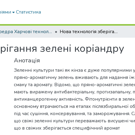
ріями
Статистика
Кафедра Харчові технологіі та готельно-ресторанна справа
Нова технологія зберігання зелені коріандру
рігання зелені коріандру
Анотація
Зеленні культури такі як кінза є дуже популярними у 
пряно-ароматичну зелень вживають для надання їж
смаку та аромату. Відомо, що пряно-ароматичні зеле
мають виражену антибактеріальну, протизапальну, п
антиканцерогенну активність. Фітонутрієнти в зеле
основному втрачаються на етапах післязбиральної об
під час сушіння, консервування, та заморожування. Сл
що свіжі зеленні культури переважають висушені чи
що в свіжих зберігається специфічний аромат