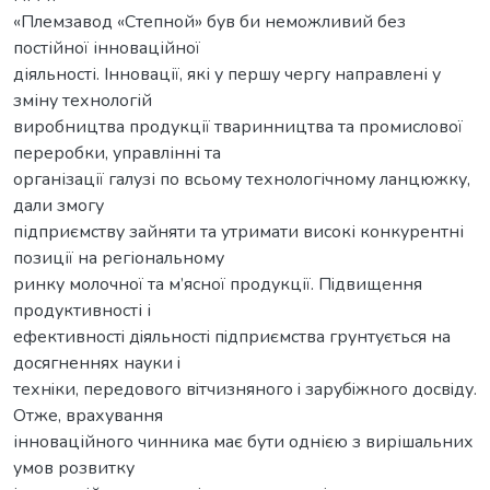
«Племзавод «Степной» був би неможливий без
постійної інноваційної
діяльності. Інновації, які у першу чергу направлені у
зміну технологій
виробництва продукції тваринництва та промислової
переробки, управлінні та
організації галузі по всьому технологічному ланцюжку,
дали змогу
підприємству зайняти та утримати високі конкурентні
позиції на регіональному
ринку молочної та м’ясної продукції. Пiдвищення
продуктивності і
ефективностi дiяльностi пiдприємства грунтується на
досягненнях науки i
технiки, передового вiтчизняного i зарубiжного досвiду.
Отже, врахування
інноваційного чинника має бути однією з вирішальних
умов розвитку