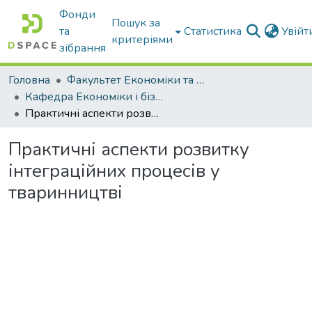
Фонди
Пошук за
та
Статистика
Увій
критеріями
зібрання
Головна
Факультет Економіки та бізнесу
Кафедра Економіки і бізнесу
Практичні аспекти розвитку інтеграційних процесів у тваринництві
Практичні аспекти розвитку
інтеграційних процесів у
тваринництві