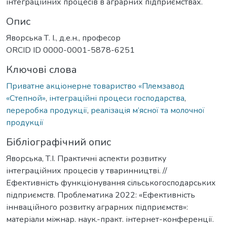
інтеграційних процесів в аграрних підприємствах.
Опис
Яворська Т. І., д.е.н., професор
ORCID ID 0000-0001-5878-6251
Ключові слова
Приватне акціонерне товариство «Племзавод
«Степной»
,
інтеграційні процеси господарства
,
переробка продукції
,
реалізація м’ясної та молочної
продукції
Бібліографічний опис
Яворська, Т.І. Практичні аспекти розвитку
інтеграційних процесів у тваринництві. //
Ефективність функціонування сільськогосподарських
підприємств. Проблематика 2022: «Ефективність
іннваційного розвитку аграрних підприємств»:
матеріали міжнар. наук.-практ. інтернет-конференції.