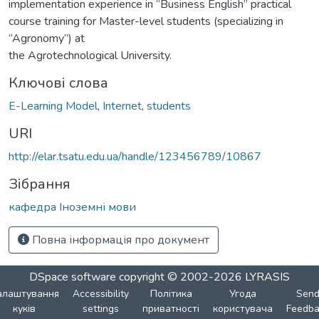
implementation experience in “Business English” practical
course training for Master-level students (specializing in
“Agronomy”) at
the Agrotechnological University.
Ключові слова
E-Learning Model
,
Internet
,
students
URI
http://elar.tsatu.edu.ua/handle/123456789/10867
Зібрання
кафедра Іноземні мови
Повна інформація про документ
DSpace software
copyright © 2002-2026
LYRASIS
алаштування
Accessibility
Політика
Угода
Sen
куків
settings
приватності
користувача
Feedba