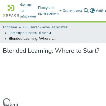
Фонди
Пошук за
та
Статистика
Увій
критеріями
зібрання
Головна
ННІ загальноуніверситетської підготовки
кафедра Іноземні мови
Blended Learning: Where to Start?
Blended Learning: Where to Start?
Файли