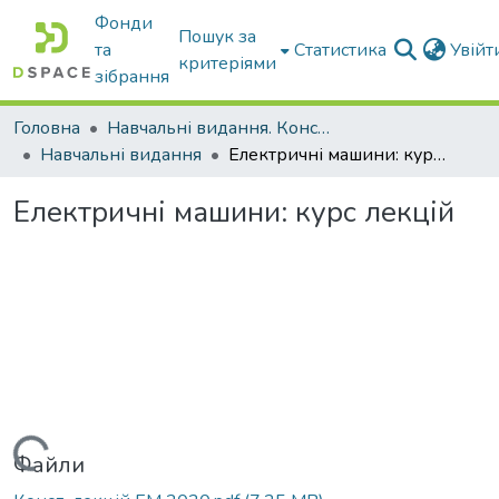
Фонди
Пошук за
та
Статистика
Увій
критеріями
зібрання
Головна
Навчальні видання. Конспекти лекцій
Навчальні видання
Електричні машини: курс лекцій
Електричні машини: курс лекцій
Вантажиться...
Файли