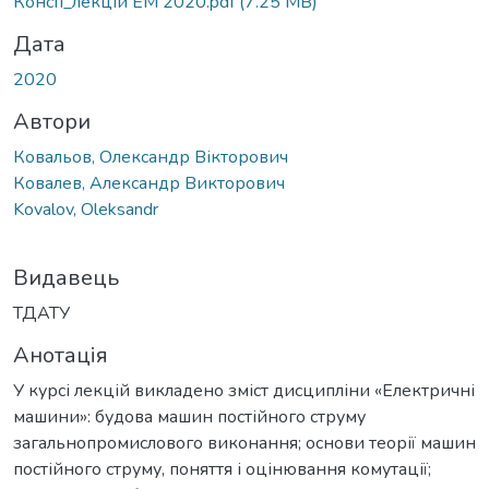
Консп_лекцій ЕМ 2020.pdf
(7.25 MB)
Дата
2020
Автори
Ковальов, Олександр Вікторович
Ковалев, Александр Викторович
Kovalov, Oleksandr
Видавець
ТДАТУ
Анотація
У курсі лекцій викладено зміст дисципліни «Електричні
машини»: будова машин постійного струму
загальнопромислового виконання; основи теорії машин
постійного струму, поняття і оцінювання комутації;