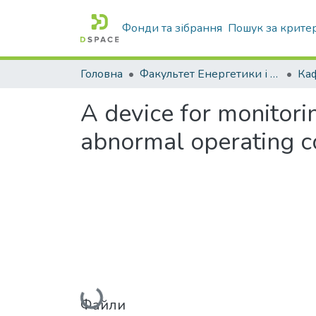
Фонди та зібрання
Пошук за крите
Головна
Факультет Енергетики і комп'ютерних технологій
A device for monitori
abnormal operating c
Вантажиться...
Файли