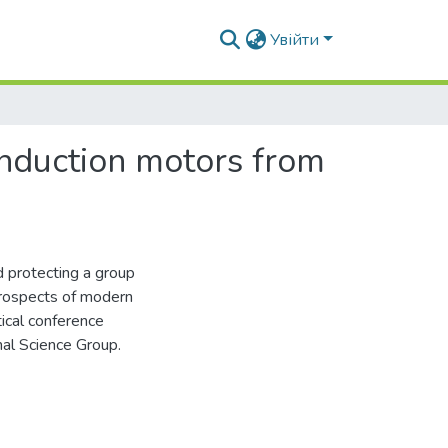
Увійти
induction motors from
d protecting a group
Prospects of modern
tical conference
al Science Group.