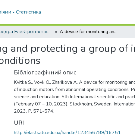
ріями
Статистика
Кафедра Електротехніки і електромеханіки ім. проф. В.В. Овчарова
A device for monitoring and protecting a group of induction motors from abnormal operating conditions
ng and protecting a group of 
onditions
Бібліографічний опис
Kvitka S., Vovk O., Zharikova A. A device for monitoring an
of induction motors from abnormal operating conditions. 
science and education: 5th International scientific and prac
(February 07 – 10, 2023). Stockholm, Sweden. Internation
2023. P. 571-574.
URI
http://elar.tsatu.edu.ua/handle/123456789/16751