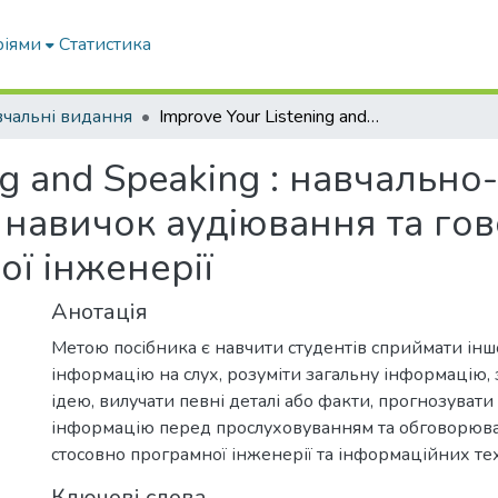
ріями
Статистика
чальні видання
Improve Your Listening and Speaking : навчально-методичний посібник з розвитку навичок аудіювання та говоріння майбутніх фахівців з програмної інженерії
ing and Speaking : навчальн
 навичок аудіювання та го
ої інженерії
Анотація
Метою посібника є навчити студентів сприймати ін
інформацію на слух, розуміти загальну інформацію,
ідею, вилучати певні деталі або факти, прогнозуват
інформацію перед прослуховуванням та обговорюв
стосовно програмної інженерії та інформаційних тех
Ключові слова