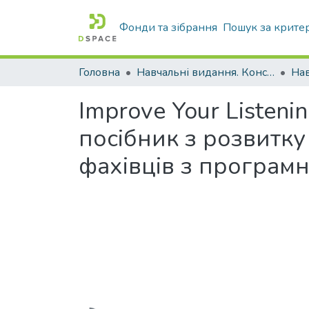
Фонди та зібрання
Пошук за крите
Головна
Навчальні видання. Конспекти лекцій
Нав
Improve Your Listen
посібник з розвитку
фахівців з програмн
Вантажиться...