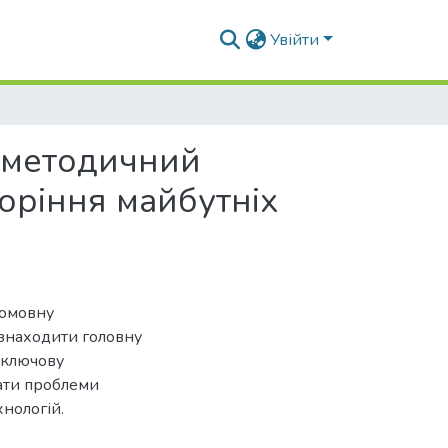
Увійти
о-методичний
воріння майбутніх
шомовну
 знаходити головну
и ключову
ати проблеми
нологій.