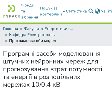
Фонди
Пошук за
та
Статистика
Увій
критеріями
зібрання
Головна
Факультет Енергетики і комп'ютерних технологій
Кафедра Електротехніки і електромеханіки ім. проф. В.В. Овчарова
Програмні засоби моделювання штучних нейронних мереж для прогнозування втрат потужності та енергії в розподільних мережах 10/0,4 кВ
Програмні засоби моделювання
штучних нейронних мереж для
прогнозування втрат потужності
та енергії в розподільних
мережах 10/0,4 кВ