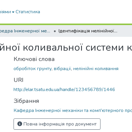
ріями
Статистика
Кафедра Інженерної механіки та комп'ютерного проектування
Ідентифікація нелінійної коливальної системи корпус плуга – грунт
ійної коливальної системи 
Ключові слова
обробіток грунту
,
вібрації
,
нелінійні коливання
URI
http://elar.tsatu.edu.ua/handle/123456789/1446
Зібрання
Кафедра Інженерної механіки та комп'ютерного пр
Повна інформація про документ