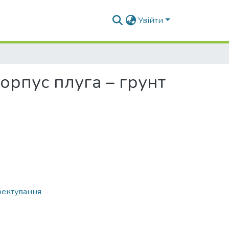
Увійти
корпус плуга – грунт
оектування