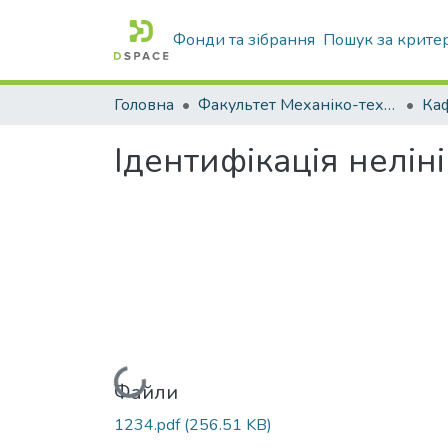
Фонди та зібрання
Пошук за крите
Головна
Факультет Механіко-технологічний
Ідентифікація нелін
Вантажиться...
Файли
1234.pdf
(256.51 KB)