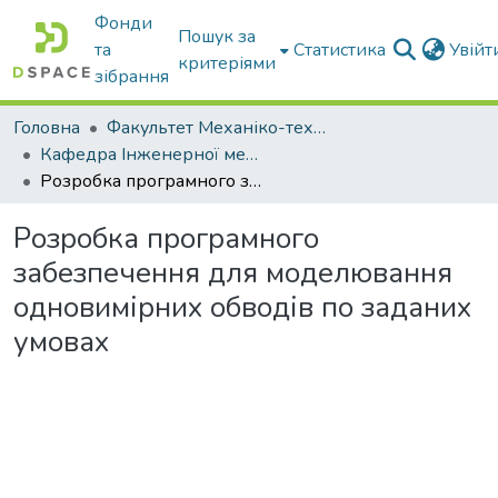
Фонди
Пошук за
та
Статистика
Увій
критеріями
зібрання
Головна
Факультет Механіко-технологічний
Кафедра Інженерної механіки та комп'ютерного проектування
Розробка програмного забезпечення для моделювання одновимірних обводів по заданих умовах
Розробка програмного
забезпечення для моделювання
одновимірних обводів по заданих
умовах