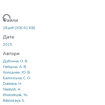
ажиться...
Файли
18.pdf
(306.91 KB)
Дата
2015
Автори
Дубініна, О. В.
Найдиш, А. В.
Холодняк, Ю. В.
Балинська, С. О.
Dubinina, H.
Naidysh, A.
Kholodnyak, Yu.
Balinskaya, S.