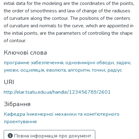
initial data for the modeling arе the coordinates of the points,
the order of smoothness and law of change of the radiuses
of curvature along the contour. The positions of the centers
of curvature and normals to the curve, which are appointed in
the initial points, are the parameters of controlling the shape
of contour.
Ключові слова
програмне забезпечення
,
одновимірні обводи
,
задачі
,
умови
,
осциляція
,
еволюта
,
алгоритм
,
точки
,
радіус
URI
http://elar.tsatu.edu.ua/handle/123456789/2601
Зібрання
Кафедра Інженерної механіки та комп'ютерного
проектування
Повна інформація про документ