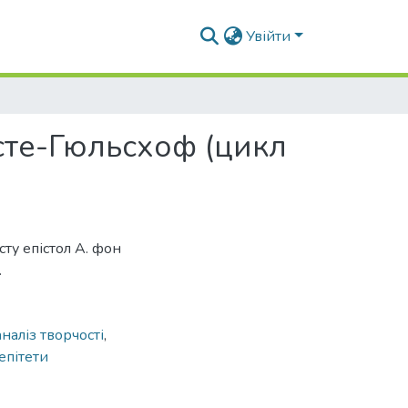
Увійти
сте-Гюльсхоф (цикл
ту епістол А. фон
.
аналіз творчості
,
епітети