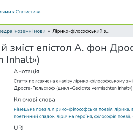
ріями
Статистика
едра Іноземні мови
Лірико-філософський зміст епістол А. фон Дросте-Гюльсхоф (цикл «Gedichte vermischten Inhalt»)
й зміст епістол А. фон Дро
 Inhalt»)
Анотація
Стаття присвячена аналізу лірико-філософському зміс
Дросте-Гюльсхоф (цикл «Gedichte vermischten Inhalt»)
Ключові слова
німецька поезія
,
лірико-філософська поезія
,
лірика
,
поетичний спадок
,
лірична героїня
,
філософія поезії
,
URI