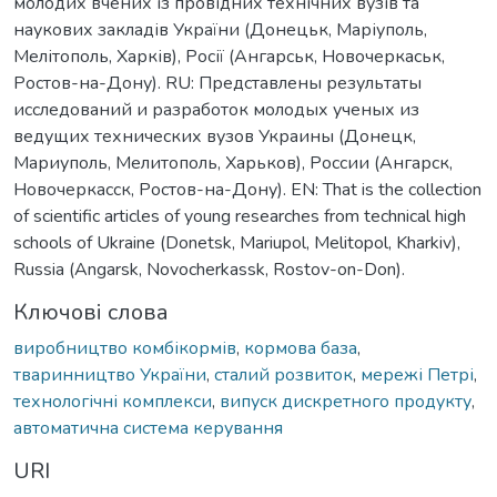
молодих вчених із провідних технічних вузів та
наукових закладів України (Донецьк, Маріуполь,
Мелітополь, Харків), Росії (Ангарськ, Новочеркаськ,
Ростов-на-Дону). RU: Представлены результаты
исследований и разработок молодых ученых из
ведущих технических вузов Украины (Донецк,
Мариуполь, Мелитополь, Харьков), России (Ангарск,
Новочеркасск, Ростов-на-Дону). EN: That is the collection
of scientific articles of young researches from technical high
schools of Ukraine (Donetsk, Mariupol, Melitopol, Kharkiv),
Russia (Angarsk, Novocherkassk, Rostov-on-Don).
Ключові слова
виробництво комбікормів
,
кормова база
,
тваринництво України
,
сталий розвиток
,
мережі Петрі
,
технологічні комплекси
,
випуск дискретного продукту
,
автоматична система керування
URI