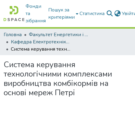
Фонди
Пошук за
та
Статистика
Увій
критеріями
зібрання
Головна
Факультет Енергетики і комп'ютерних технологій
Кафедра Електротехніки і електромеханіки ім. проф. В.В. Овчарова
Система керування технологічними комплексами виробництва комбікормів на основі мереж Петрі
Система керування
технологічними комплексами
виробництва комбікормів на
основі мереж Петрі