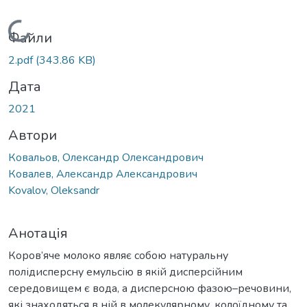
Вантажиться...
Файли
2.pdf
(343.86 KB)
Дата
2021
Автори
Ковальов, Олександр Олександрович
Ковалев, Александр Александрович
Kovalov, Oleksandr
Анотація
Коров’яче молоко являє собою натуральну
полідисперсну емульсію в якій дисперсійним
середовищем є вода, а дисперсною фазою–речовини,
які знаходяться в ній в молекулярному, колоїдному та