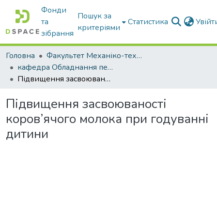
Фонди
Пошук за
та
Статистика
Увій
критеріями
зібрання
Головна
Факультет Механіко-технологічний
кафедра Обладнання переробних і харчових виробництв ім. професора Ф.Ю. Ялпачика
Підвищення засвоюваності коров’ячого молока при годуванні дитини
Підвищення засвоюваності
коров’ячого молока при годуванні
дитини