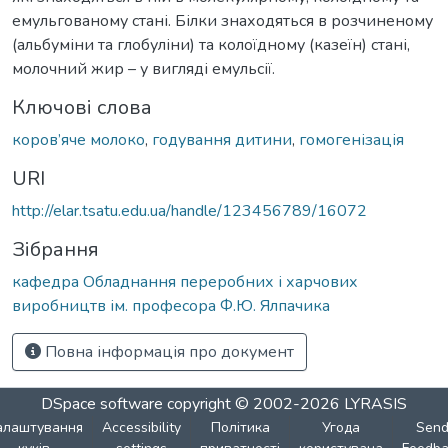
емульгованому стані. Білки знаходяться в розчиненому
(альбуміни та глобуліни) та колоїдному (казеїн) стані,
молочний жир – у вигляді емульсії.
Ключові слова
коров’яче молоко
,
годування дитини
,
гомогенізація
URI
http://elar.tsatu.edu.ua/handle/123456789/16072
Зібрання
кафедра Обладнання переробних і харчових
виробництв ім. професора Ф.Ю. Ялпачика
Повна інформація про документ
DSpace software
copyright © 2002-2026
LYRASIS
алаштування
Accessibility
Політика
Угода
Sen