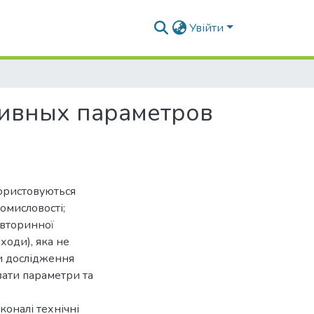
Увійти
тивных параметров
користовуються
омисловості;
 вторинної
ходи), яка не
ти дослідження
вати параметри та
коналі технічні