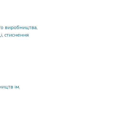
го виробництва
,
і
,
стиснення
ицтв ім.