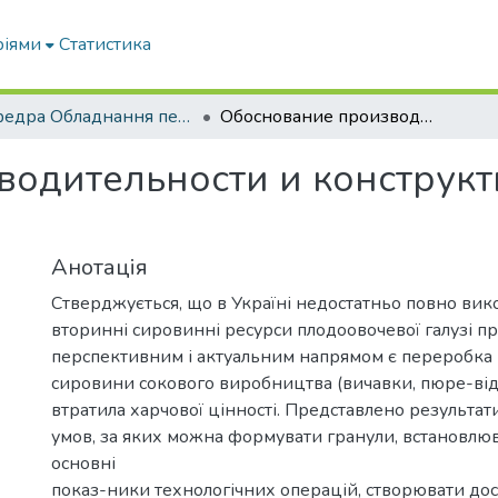
ріями
Статистика
кафедра Обладнання переробних і харчових виробництв ім. професора Ф.Ю. Ялпачика
Обоснование производительности и конструктивных параметров пресс-гранулятора
водительности и конструк
Анотація
Стверджується, що в Україні недостатньо повно ви
вторинні сировинні ресурси плодоовочевої галузі пр
перспективним і актуальним напрямом є переробка
сировини сокового виробництва (вичавки, пюре-від
втратила харчової цінності. Представлено результа
умов, за яких можна формувати гранули, встановлю
основні
показ-ники технологічних операцій, створювати дос