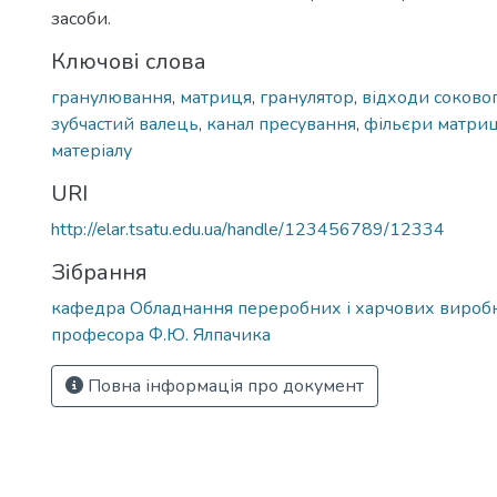
засоби.
Ключові слова
гранулювання
,
матриця
,
гранулятор
,
відходи соково
зубчастий валець
,
канал пресування
,
фільєри матриц
матеріалу
URI
http://elar.tsatu.edu.ua/handle/123456789/12334
Зібрання
кафедра Обладнання переробних і харчових виробн
професора Ф.Ю. Ялпачика
Повна інформація про документ