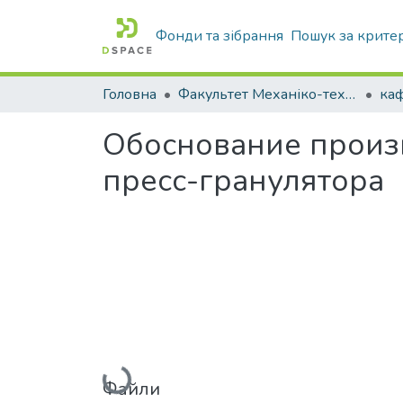
Фонди та зібрання
Пошук за крите
Головна
Факультет Механіко-технологічний
Обоснование произ
пресс-гранулятора
Вантажиться...
Файли