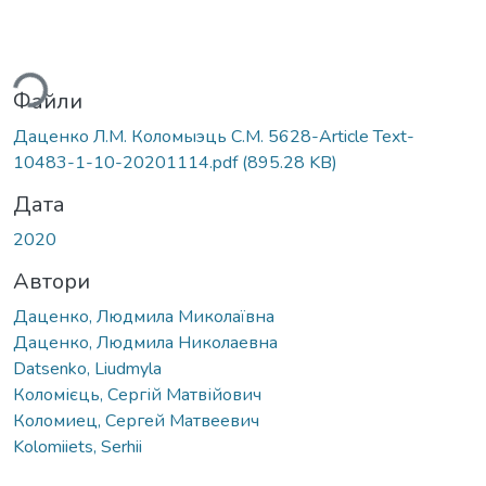
ться...
Файли
Даценко Л.М. Коломыэць С.М. 5628-Article Text-
10483-1-10-20201114.pdf
(895.28 KB)
Дата
2020
Автори
Даценко, Людмила Миколаївна
Даценко, Людмила Николаевна
Datsenko, Liudmyla
Коломієць, Сергій Матвійович
Коломиец, Сергей Матвеевич
Kolomiiets, Serhii