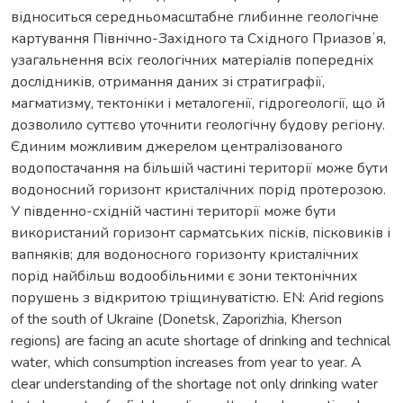
відноситься середньомасштабне глибинне геологічне
картування Північно-Західного та Східного Приазовʼя,
узагальнення всіх геологічних матеріалів попередніх
дослідників, отримання даних зі стратиграфії,
магматизму, тектоніки і металогенії, гідрогеології, що й
дозволило суттєво уточнити геологічну будову регіону.
Єдиним можливим джерелом централізованого
водопостачання на більшій частині території може бути
водоносний горизонт кристалічних порід протерозою.
У південно-східній частині території може бути
використаний горизонт сарматських пісків, пісковиків і
вапняків; для водоносного горизонту кристалічних
порід найбільш водообільними є зони тектонічних
порушень з відкритою тріщинуватістю. EN: Arid regions
of the south of Ukraine (Donetsk, Zaporizhia, Kherson
regions) are facing an acute shortage of drinking and technical
water, which consumption increases from year to year. A
clear understanding of the shortage not only drinking water