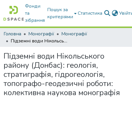
Фонди
Пошук за
та
Статистика
Увій
критеріями
зібрання
Головна
Монографії
Монографії
Підземні води Нікольського району (Донбас): геологія, стратиграфія, гідрогеологія, топографо-геодезичні роботи: колективна наукова монографія
Підземні води Нікольського
району (Донбас): геологія,
стратиграфія, гідрогеологія,
топографо-геодезичні роботи:
колективна наукова монографія