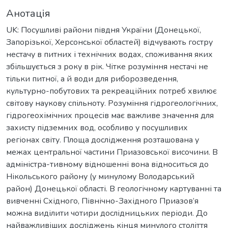
Анотація
UK: Посушливі райони півдня України (Донецької,
Запорізької, Херсонської областей) відчувають гостру
нестачу в питних і технічних водах, споживання яких
збільшується з року в рік. Чітке розуміння нестачі не
тільки питної, а й води для риборозведення,
культурно-побутових та рекреаційних потреб хвилює
світову наукову спільноту. Розуміння гідрогеологічних,
гідрогеохімічних процесів має важливе значення для
захисту підземних вод, особливо у посушливих
регіонах світу. Площа дослідження розташована у
межах центральної частини Приазовської височини. В
адміністра-тивному відношенні вона відноситься до
Нікольського району (у минулому Володарський
район) Донецької області. В геологічному картуванні та
вивченні Східного, Північно-Західного Приазов’я
можна виділити чотири дослідницьких періоди. До
найважливіших досліджень кінця минулого століття