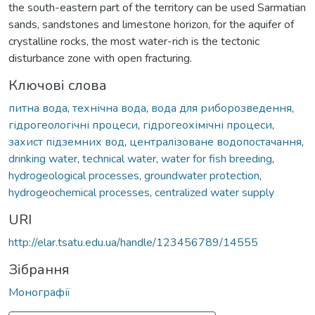
the south-eastern part of the territory can be used Sarmatian
sands, sandstones and limestone horizon, for the aquifer of
crystalline rocks, the most water-rich is the tectonic
disturbance zone with open fracturing.
Ключові слова
питна вода
,
технічна вода
,
вода для риборозведення
,
гідрогеологічні процеси
,
гідрогеохімічні процеси
,
захист підземних вод
,
централізоване водопостачання
,
drinking water
,
technical water
,
water for fish breeding
,
hydrogeological processes
,
groundwater protection
,
hydrogeochemical processes
,
centralized water supply
URI
http://elar.tsatu.edu.ua/handle/123456789/14555
Зібрання
Монографії