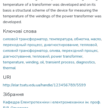
temperature of a transformer was developed and on its
basis a structural scheme of the device for measuring the
temperature of the windings of the power transformer was
developed.
Ключові слова
силовой трансформатор
,
температура
,
обмотка
,
масло
,
переходный процесс
,
диагностирование
,
тепловой
,
силовий трансформатор
,
олива
,
перехідний процес
,
діагностування
,
тепловий
,
power transformer
,
temperature
,
winding
,
oil
,
transient process
,
diagnostics
,
thermal
URI
http://elar.tsatu.edu.ua/handle/123456789/5599
Зібрання
Кафедра Електротехніки і електромеханіки ім. проф.
В.В. Овчарова