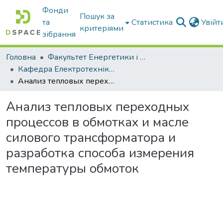
Фонди
Пошук за
та
Статистика
Увій
критеріями
зібрання
Головна
Факультет Енергетики і комп'ютерних технологій
Кафедра Електротехніки і електромеханіки ім. проф. В.В. Овчарова
Анализ тепловых переходных процессов в обмотках и масле силового трансформатора и разработка способа измерения температуры обмоток
Анализ тепловых переходных
процессов в обмотках и масле
силового трансформатора и
разработка способа измерения
температуры обмоток