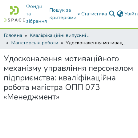
Фонди
Пошук за
та
Статистика
Увій
критеріями
зібрання
Головна
Кваліфікаційні випускні роботи бакалаврів і магістрів
Магістерські роботи
Удосконалення мотиваційного механізму управління персоналом підприємства: кваліфікаційна робота магістра ОПП 073 «Менеджмент»
Удосконалення мотиваційного
механізму управління персоналом
підприємства: кваліфікаційна
робота магістра ОПП 073
«Менеджмент»