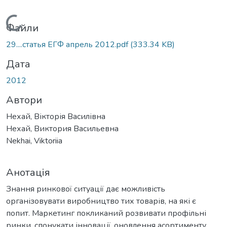
Вантажиться...
Файли
29....статья ЕГФ апрель 2012.pdf
(333.34 KB)
Дата
2012
Автори
Нехай, Вікторія Василівна
Нехай, Виктория Васильевна
Nekhai, Viktoriia
Анотація
Знання ринкової ситуації дає можливість
організовувати виробництво тих товарів, на які є
попит. Маркетинг покликаний розвивати профільні
ринки, спонукати інновації, оновлення асортименту,