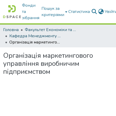
Фонди
Пошук за
та
Статистика
Увій
критеріями
зібрання
Головна
Факультет Економіки та бізнесу
Кафедра Менеджменту та публічного адміністрування
Організація маркетингового управління виробничим підприємством
Організація маркетингового
управління виробничим
підприємством