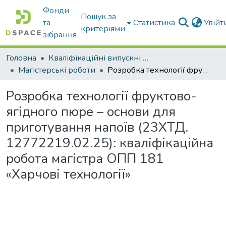
Фонди
Пошук за
та
Статистика
Увій
критеріями
зібрання
Головна
Кваліфікаційні випускні роботи бакалаврів і магістрів
Магістерські роботи
Розробка технології фруктово-ягідного пюре – основи для приготування напоїв (23ХТД. 12772219.02.25): кваліфікаційна робота магістра ОПП 181 «Харчові технології»
Розробка технології фруктово-
ягідного пюре – основи для
приготування напоїв (23ХТД.
12772219.02.25): кваліфікаційна
робота магістра ОПП 181
«Харчові технології»