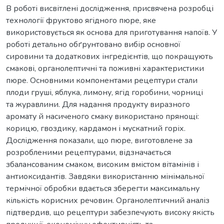
В роботі висвітлені дослідження, присвячена розробці
технології фруктово ягідного пюре, яке
використовується як основа для приготування напоїв. У
роботі детально обґрунтовано вибір основної
сировини та додаткових інгредієнтів, що покращують
смакові, органолептичні та поживні характеристики
пюре. Основними компонентами рецептури стали
плоди груші, яблука, лимону, ягід горобини, чорниці
та журавлини. Для надання продукту виразного
аромату й насиченого смаку використано прянощі:
корицю, гвоздику, кардамон і мускатний горіх.
Дослідження показали, що пюре, виготовлене за
розробленими рецептурами, відзначається
збалансованим смаком, високим вмістом вітамінів і
антиоксидантів. Завдяки використанню мінімальної
термічної обробки вдається зберегти максимальну
кількість корисних речовин. Органолептичний аналіз
підтвердив, що рецептури забезпечують високу якість