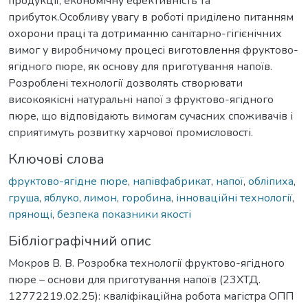
продукції, економічну ефективність та
прибуток.Особливу увагу в роботі приділено питанням
охорони праці та дотриманню санітарно-гігієнічних
вимог у виробничому процесі виготовлення фруктово-
ягідного пюре, як основу для приготування напоїв.
Розроблені технології дозволять створювати
високоякісні натуральні напої з фруктово-ягідного
пюре, що відповідають вимогам сучасних споживачів і
сприятимуть розвитку харчової промисловості.
Ключові слова
фруктово-ягідне пюре
,
напівфабрикат
,
напої
,
обліпиха
,
груша
,
яблуко
,
лимон
,
горобина
,
інноваційні технології
,
прянощі
,
безпека показники якості
Бібліографічний опис
Мокров В. В. Розробка технології фруктово-ягідного
пюре – основи для приготування напоїв (23ХТД.
12772219.02.25): кваліфікаційна робота магістра ОПП