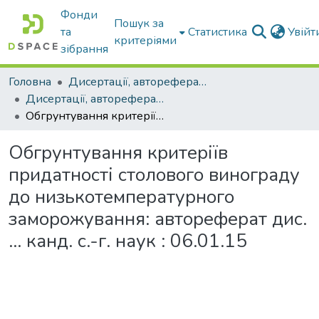
Фонди
Пошук за
та
Статистика
Увій
критеріями
зібрання
Головна
Дисертації, автореферати дисертацій
Дисертації, автореферати дисертацій
Обгрунтування критеріїв придатності столового винограду до низькотемпературного заморожування: автореферат дис. ... канд. с.-г. наук : 06.01.15
Обгрунтування критеріїв
придатності столового винограду
до низькотемпературного
заморожування: автореферат дис.
... канд. с.-г. наук : 06.01.15