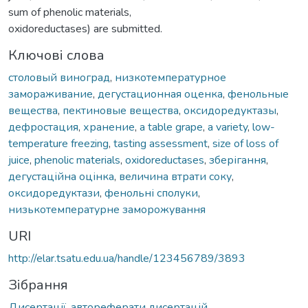
sum of phenolic materials,
oxidoreductases) are submitted.
Ключові слова
столовый виноград
,
низкотемпературное
замораживание
,
дегустационная оценка
,
фенольные
вещества
,
пектиновые вещества
,
оксидоредуктазы
,
дефростация
,
хранение
,
a table grape
,
a variety
,
low-
temperature freezing
,
tasting assessment
,
size of loss of
juice
,
phenolic materials
,
oxidoreductases
,
зберігання
,
дегустаційна оцінка
,
величина втрати соку
,
оксидоредуктази
,
фенольні сполуки
,
низькотемпературне заморожування
URI
http://elar.tsatu.edu.ua/handle/123456789/3893
Зібрання
Дисертації, автореферати дисертацій