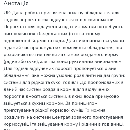
Анотація
UK: Дана робота присвячена аналізу обладнання для
годівлі поросят після відлучення їх від свиноматок.
Поросята після відлучення від свиноматки потребують
високоякісних і бездоганних (в гігієнічному
відношенні) кормів та води. Для виконання цієї умови
в даний час пропонуються комплекти обладнання, що
розрізняються не тільки за станом розданого корму
(рідке або сухе), але і за конструктивним виконанням.
Для годівлі відлучених поросят пропонується різне
обладнання, яке можна умовно розділити на дві групи:
системи для рідкої та сухої годівлі. До пропонованих в
даний час систем роздачі кормів для відлучених
поросят відносяться системи, в яких вода примусово
змішується з сухим кормом. За принципом
приготування рідкої кормової суміші їх можна
розділити на системи централізованого приготування
кормосуміші та змішування корму і рідини в годівниці.