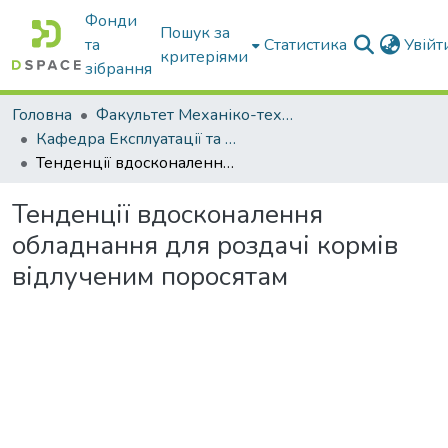
Фонди
Пошук за
та
Статистика
Увій
критеріями
зібрання
Головна
Факультет Механіко-технологічний
Кафедра Експлуатації та технічного сервісу машин
Тенденції вдосконалення обладнання для роздачі кормів відлученим поросятам
Тенденції вдосконалення
обладнання для роздачі кормів
відлученим поросятам