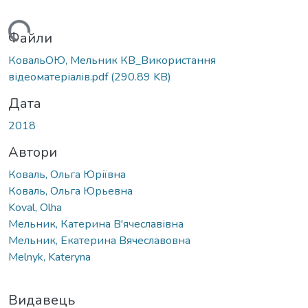
ажиться...
Файли
КовальОЮ, Мельник КВ_Використання
відеоматеріалів.pdf
(290.89 KB)
Дата
2018
Автори
Коваль, Ольга Юріївна
Коваль, Ольга Юрьевна
Koval, Olha
Мельник, Катерина В'ячеславівна
Мельник, Екатерина Вячеславовна
Melnyk, Kateryna
Видавець