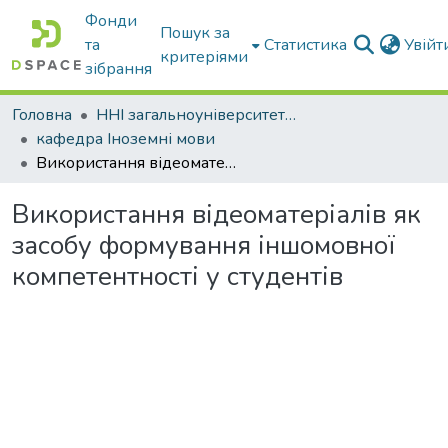
Фонди
Пошук за
та
Статистика
Увій
критеріями
зібрання
Головна
ННІ загальноуніверситетської підготовки
кафедра Іноземні мови
Використання відеоматеріалів як засобу формування іншомовної компетентності у студентів
Використання відеоматеріалів як
засобу формування іншомовної
компетентності у студентів